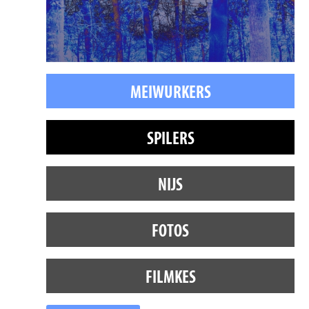
MEIWURKERS
SPILERS
NIJS
FOTOS
FILMKES