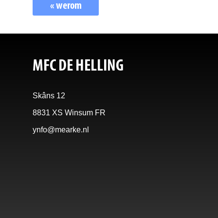
« werom
MFC DE HELLING
Skâns 12
8831 XS Winsum FR
ynfo@mearke.nl