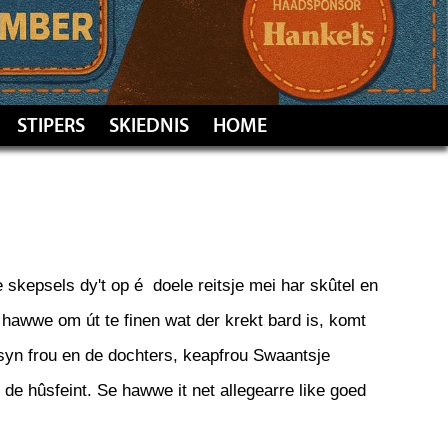
STIPERS
SKIEDNIS
HOME
e skepsels dy't op é doele reitsje mei har skûtel en
 hawwe om út te finen wat der krekt bard is, komt
syn frou en de dochters, keapfrou Swaantsje
 de hûsfeint. Se hawwe it net allegearre like goed