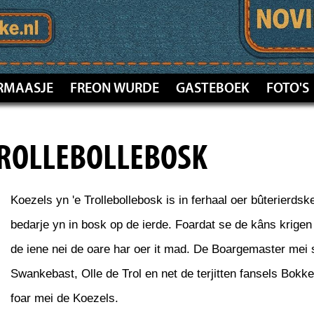
RMAASJE
FREON WURDE
GASTEBOEK
FOTO'S
 TROLLEBOLLEBOSK
Koezels yn 'e Trollebollebosk is in ferhaal oer bûterierdsk
bedarje yn in bosk op de ierde. Foardat se de kâns krigen
de iene nei de oare har oer it mad. De Boargemaster mei 
Swankebast, Olle de Trol en net de terjitten fansels Bokke
foar mei de Koezels.