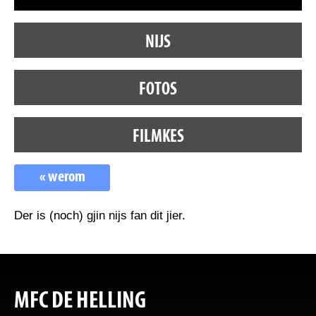
NIJS
FOTOS
FILMKES
« werom
Der is (noch) gjin nijs fan dit jier.
MFC DE HELLING