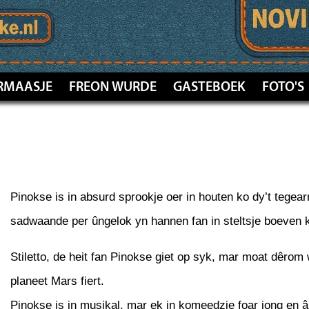
RMAASJE
FREON WURDE
GASTEBOEK
FOTO'S
Pinokse is in absurd sprookje oer in houten ko dy’t tegea
sadwaande per ûngelok yn hannen fan in steltsje boeven 
Stiletto, de heit fan Pinokse giet op syk, mar moat dêrom w
planeet Mars fiert.
Pinokse is in musikal, mar ek in komeedzje foar jong en â