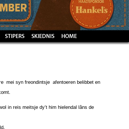
STIPERS
SKIEDNIS
HOME
rre mei syn freondintsje afentoeren belibbet en
komt.
ol in reis meitsje dy’t him hielendal lâns de
ld.