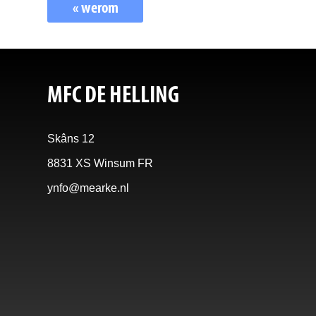
« werom
MFC DE HELLING
Skâns 12
8831 XS Winsum FR
ynfo@mearke.nl