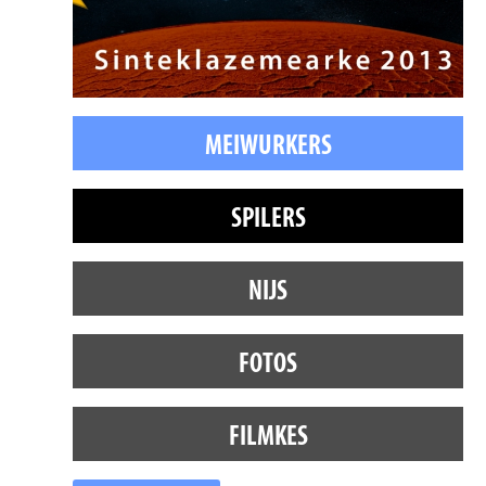
MEIWURKERS
SPILERS
NIJS
FOTOS
FILMKES