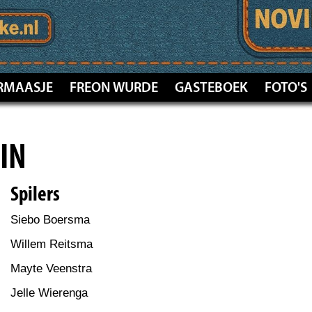
RMAASJE
FREON WURDE
GASTEBOEK
FOTO'S
EIN
Spilers
Siebo Boersma
Willem Reitsma
Mayte Veenstra
Jelle Wierenga