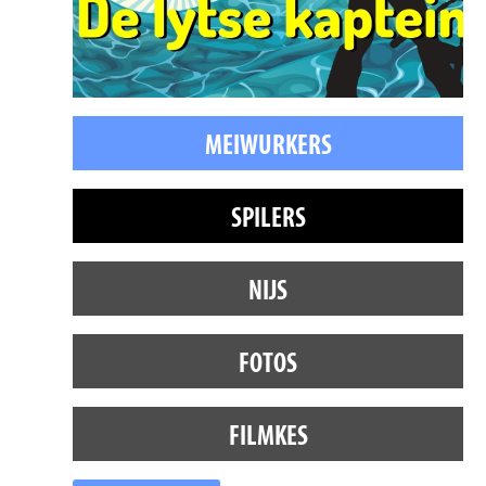
MEIWURKERS
SPILERS
NIJS
FOTOS
FILMKES