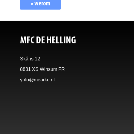
« werom
MFC DE HELLING
Skâns 12
8831 XS Winsum FR
ynfo@mearke.nl