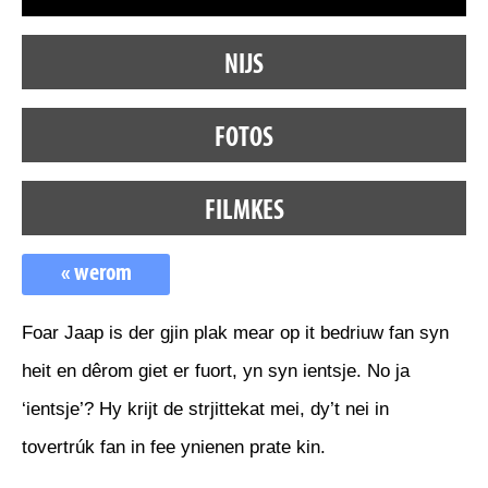
NIJS
FOTOS
FILMKES
« werom
Foar Jaap is der gjin plak mear op it bedriuw fan syn
heit en dêrom giet er fuort, yn syn ientsje. No ja
‘ientsje’? Hy krijt de strjittekat mei, dy’t nei in
tovertrúk fan in fee ynienen prate kin.